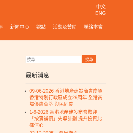
中文
ENG
年
新聞中心
觀點
活動及贊助
聯絡本會
最新消息
09-06-2026 香港地產建設商會慶賀
香港特別行政區成立29周年 全港商
場優惠薈萃 與民同慶
1-6-2026 香港地產建設商會歡迎
「按實補價」先導計劃 提升投資北
都信心