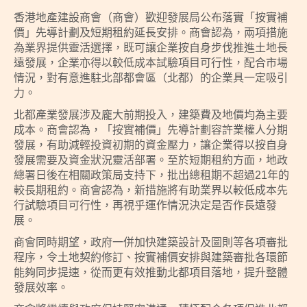
香港地產建設商會（商會）歡迎發展局公布落實「按實補
價」先導計劃及短期租約延長安排。商會認為，兩項措施
為業界提供靈活選擇，既可讓企業按自身步伐推進土地長
遠發展，企業亦得以較低成本試驗項目可行性，配合市場
情況，對有意進駐北部都會區（北都）的企業具一定吸引
力。
北都產業發展涉及龐大前期投入，建築費及地價均為主要
成本。商會認為，「按實補價」先導計劃容許業權人分期
發展，有助減輕投資初期的資金壓力，讓企業得以按自身
發展需要及資金狀況靈活部署。至於短期租約方面，地政
總署日後在相關政策局支持下，批出總租期不超過21年的
較長期租約。商會認為，新措施將有助業界以較低成本先
行試驗項目可行性，再視乎運作情況決定是否作長遠發
展。
商會同時期望，政府⼀併加快建築設計及圖則等各項審批
程序，令土地契約修訂、按實補價安排與建築審批各環節
能夠同步提速，從而更有效推動北都項目落地，提升整體
發展效率。