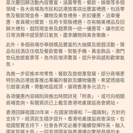
是次慶回歸活動內容豐富，涵蓋零售、餐飲、娛樂等多個
領域。各大商場為市民和訪港旅客送出豐富禮遇，包括零
售及餐飲現金券、購物及美食禮券、折扣優惠、泊車優
惠、會員積分獎賞、信用卡簽賬禮遇，亦有精美禮品及回
歸大禮包、戲院現金券及戲票買一送一優惠等，讓市民在
日常消費中感受節日氣氛，盡享購物與美食樂趣。
此外，多個商場亦舉辦獎品豐富的大抽獎及遊戲活動，獎
品包括酒店住宿及餐飲套餐、智能手機、黃金飾品、澳門
食玩旅遊套票等，為市民增添驚喜，提升參與感和歡樂氣
氛。
為進一步促進本地零售、餐飲及旅遊業發展，部分商場更
特別為訪港旅客推出專屬的餐飲及購物優惠，希望透過吸
引遊客消費，帶動地區經濟，展現香港多元活力。
各項優惠內容細則與推出時間詳見「附表」，或可向相關
商場查詢。有關資訊已上載至香港地產建設商會網站。
香港回歸祖國28年來，在國家領導和「一國兩制」方針的
支持下，經濟民生穩步提升。香港地產建設商會深信，在
祖國堅實支持下，社會各界定必攜手繼續發揮所長，融入
國家發展大局，一同見證國家與香港邁向繁榮昌盛的未