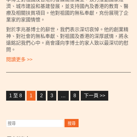
濟、城市建設和基建發展，並支持國內及香港的教育、醫
療及相關扶貧項目。他對祖國的無私奉獻，充份展現了企
業家的家國情懷。
對於李兆基博士的辭世，我們表示深切哀悼。他的創業精
神、對社會的無私奉獻、對祖國及香港的深厚感情，將永
遠銘記我們心中。商會謹向李博士的家人致以最深切的慰
問。
閱讀更多 >>
1 至 8
1
2
3
…
8
下一頁 >>