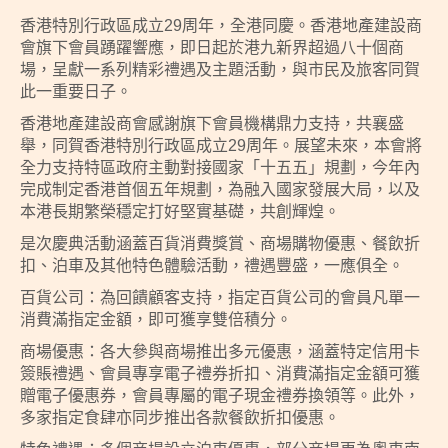
香港特別行政區成立29周年，全港同慶。香港地產建設商
會旗下會員踴躍響應，即日起於港九新界超過八十個商
場，呈獻一系列精彩禮遇及主題活動，與市民及旅客同賀
此一重要日子。
香港地產建設商會感謝旗下會員機構鼎力支持，共襄盛
舉，同賀香港特別行政區成立29周年。展望未來，本會將
全力支持特區政府主動對接國家「十五五」規劃，今年內
完成制定香港首個五年規劃，為融入國家發展大局，以及
本港長期繁榮穩定打好堅實基礎，共創輝煌。
是次慶典活動涵蓋百貨消費獎賞、商場購物優惠、餐飲折
扣、泊車及其他特色體驗活動，禮遇豐盛，一應俱全。
百貨公司：為回饋顧客支持，指定百貨公司的會員凡單一
消費滿指定金額，即可獲享雙倍積分。
商場優惠：各大參與商場推出多元優惠，涵蓋特定信用卡
簽賬禮遇、會員專享電子禮券折扣、消費滿指定金額可獲
贈電子優惠券，會員專屬的電子現金禮券換領等。此外，
多家指定食肆亦同步推出各款餐飲折扣優惠。