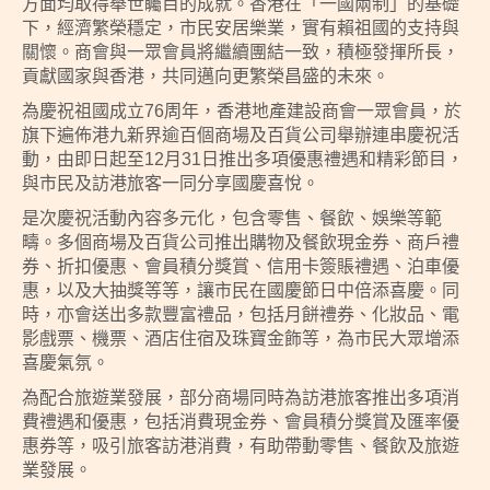
方面均取得舉世矚目的成就。香港在「一國兩制」的基礎
下，經濟繁榮穩定，市民安居樂業，實有賴祖國的支持與
關懷。商會與一眾會員將繼續團結一致，積極發揮所長，
貢獻國家與香港，共同邁向更繁榮昌盛的未來。
為慶祝祖國成立76周年，香港地產建設商會一眾會員，於
旗下遍佈港九新界逾百個商場及百貨公司舉辦連串慶祝活
動，由即日起至12月31日推出多項優惠禮遇和精彩節目，
與市民及訪港旅客一同分享國慶喜悅。
是次慶祝活動內容多元化，包含零售、餐飲、娛樂等範
疇。多個商場及百貨公司推出購物及餐飲現金券、商戶禮
券、折扣優惠、會員積分獎賞、信用卡簽賬禮遇、泊車優
惠，以及大抽獎等等，讓市民在國慶節日中倍添喜慶。同
時，亦會送出多款豐富禮品，包括月餅禮券、化妝品、電
影戲票、機票、酒店住宿及珠寶金飾等，為市民大眾增添
喜慶氣氛。
為配合旅遊業發展，部分商場同時為訪港旅客推出多項消
費禮遇和優惠，包括消費現金券、會員積分獎賞及匯率優
惠券等，吸引旅客訪港消費，有助帶動零售、餐飲及旅遊
業發展。