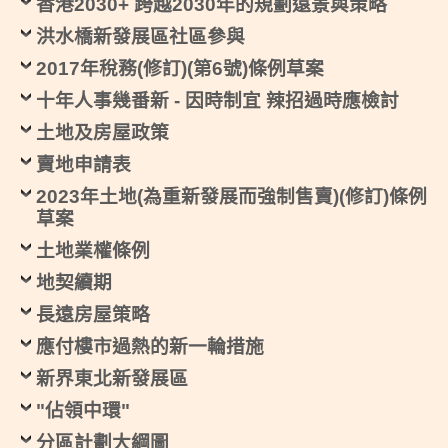
香港2030+ 跨越2030年的規劃遠景與策略
洪水橋新發展區社區參與
2017年稅務(修訂)(第6號)條例草案
十年⼈事幾番新 - 因時制宜 辣招過時應檢討
土地及房屋政策
賣地申請表
2023年土地(為重新發展而強制售賣)(修訂)條例
草案
土地業權條例
地契續期
長遠房屋策略
應付樓市過熱的新一輪措施
新界東北新發展區
"佔領中環"
分區計劃大綱圖