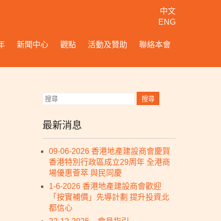
中文
ENG
年
新聞中心
觀點
活動及贊助
聯絡本會
最新消息
09-06-2026 香港地產建設商會慶賀
香港特別行政區成立29周年 全港商
場優惠薈萃 與民同慶
1-6-2026 香港地產建設商會歡迎
「按實補價」先導計劃 提升投資北
都信心