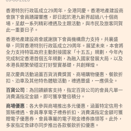
香港特別行政區成立29周年，全港同慶。香港地產建設商
會旗下會員踴躍響應，即日起於港九新界超過八十個商
場，呈獻一系列精彩禮遇及主題活動，與市民及旅客同賀
此一重要日子。
香港地產建設商會感謝旗下會員機構鼎力支持，共襄盛
舉，同賀香港特別行政區成立29周年。展望未來，本會將
全力支持特區政府主動對接國家「十五五」規劃，今年內
完成制定香港首個五年規劃，為融入國家發展大局，以及
本港長期繁榮穩定打好堅實基礎，共創輝煌。
是次慶典活動涵蓋百貨消費獎賞、商場購物優惠、餐飲折
扣、泊車及其他特色體驗活動，禮遇豐盛，一應俱全。
百貨公司
：為回饋顧客支持，指定百貨公司的會員凡單一
消費滿指定金額，即可獲享雙倍積分。
商場優惠
：各大參與商場推出多元優惠，涵蓋特定信用卡
簽賬禮遇、會員專享電子禮券折扣、消費滿指定金額可獲
贈電子優惠券，會員專屬的電子現金禮券換領等。此外，
多家指定食肆亦同步推出各款餐飲折扣優惠。