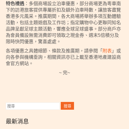
特色禮遇
：多個商場設立泊車優惠，部分商場更為粵車南
下的訪港旅客提供專屬折扣及額外泊車時數，讓旅客盡覽
香港多元風采。推廣期間，各大商場將舉辦多項互動體驗
活動，包括主題遊戲及工作坊；指定購物中心更聯同知名
品牌呈獻足球主題活動，響應全球足球盛事。部分商戶亦
為會員備設無需消費即可領取之現金券、週末5倍積分及
限時快閃優惠，驚喜處處。
各項優惠之具體細節、條款及推廣期，請參閱「
附表
」或
向各參與機構垂詢，相關資訊亦已上載至香港地產建設商
會官方網站。
~ 完~
最新消息