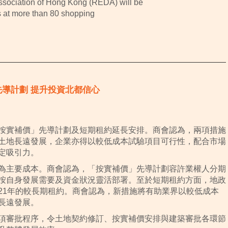
ssociation of Hong Kong (REDA) will be
es at more than 80 shopping
」先導計劃 提升投資北都信心
按實補價」先導計劃及短期租約延長安排。商會認為，兩項措施
土地長遠發展，企業亦得以較低成本試驗項目可行性，配合市場
定吸引力。
為主要成本。商會認為，「按實補價」先導計劃容許業權人分期
按自身發展需要及資金狀況靈活部署。至於短期租約方面，地政
21年的較長期租約。商會認為，新措施將有助業界以較低成本
長遠發展。
項審批程序，令土地契約修訂、按實補價安排與建築審批各環節