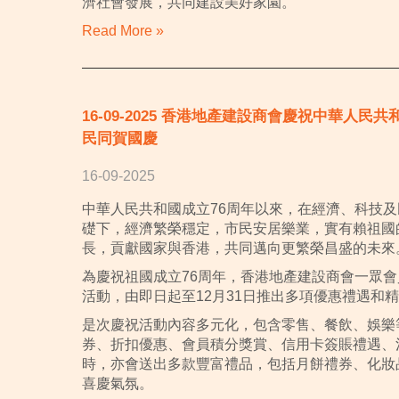
濟社會發展，共同建設美好家園。
Read More »
16-09-2025 香港地產建設商會慶祝中華人
民同賀國慶
16-09-2025
中華人民共和國成立76周年以來，在經濟、科技
礎下，經濟繁榮穩定，市民安居樂業，實有賴祖國
長，貢獻國家與香港，共同邁向更繁榮昌盛的未來
為慶祝祖國成立76周年，香港地產建設商會一眾
活動，由即日起至12月31日推出多項優惠禮遇和
是次慶祝活動內容多元化，包含零售、餐飲、娛樂
券、折扣優惠、會員積分獎賞、信用卡簽賬禮遇、
時，亦會送出多款豐富禮品，包括月餅禮券、化妝
喜慶氣氛。