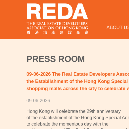
ABOUT U
PRESS ROOM
09-06-2026 The Real Estate Developers Assoc
the Establishment of the Hong Kong Special 
shopping malls across the city to celebrate w
09-06-2026
Hong Kong will celebrate the 29th anniversary
of the establishment of the Hong Kong Special Ad
to celebrate the momentous day with the