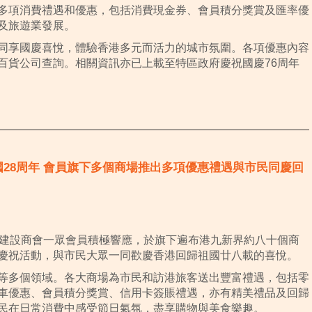
多項消費禮遇和優惠，包括消費現金券、會員積分獎賞及匯率優
及旅遊業發展。
同享國慶喜悅，體驗香港多元而活力的城市氛圍。各項優惠內容
百貨公司查詢。相關資訊亦已上載至特區政府慶祝國慶76周年
歸祖國28周年 會員旗下多個商場推出多項優惠禮遇與市民同慶回
產建設商會一眾會員積極響應，於旗下遍布港九新界約八十個商
慶祝活動，與市民大眾一同歡慶香港回歸祖國廿八載的喜悅。
等多個領域。各大商場為市民和訪港旅客送出豐富禮遇，包括零
車優惠、會員積分獎賞、信用卡簽賬禮遇，亦有精美禮品及回歸
民在日常消費中感受節日氣氛，盡享購物與美食樂趣。