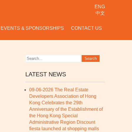
ENG
中文
EVENTS & SPONSORSHIPS
CONTACT US
LATEST NEWS
09-06-2026 The Real Estate
Developers Association of Hong
Kong Celebrates the 29th
Anniversary of the Establishment of
the Hong Kong Special
Administrative Region Discount
fiesta launched at shopping malls