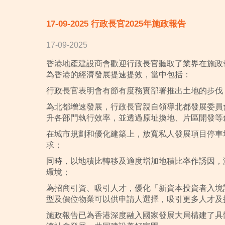
17-09-2025 行政長官2025年施政報告
17-09-2025
香港地產建設商會歡迎行政長官聽取了業界在施政
為香港的經濟發展提速提效，當中包括：
行政長官表明會有節有度務實部署推出土地的步伐
為北都增速發展，行政長官親自領導北都發展委員
升各部門執行效率，並透過原址換地、片區開發等
在城市規劃和優化建築上，放寬私人發展項目停車
求；
同時，以地積比轉移及適度增加地積比率作誘因，
環境；
為招商引資、吸引人才，優化「新資本投資者入境
型及價位物業可以供申請人選擇，吸引更多人才及
施政報告已為香港深度融入國家發展大局構建了具