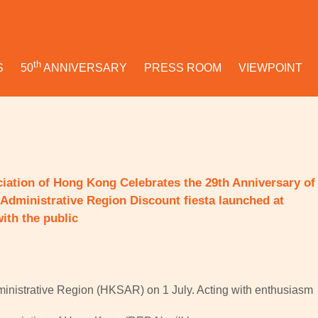
th
S
50
ANNIVERSARY
PRESS ROOM
VIEWPOINT
iation of Hong Kong Celebrates the 29th Anniversary of
Administrative Region Discount fiesta launched at
ith the public
ministrative Region (HKSAR) on 1 July. Acting with enthusiasm