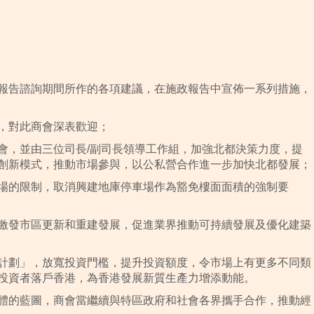
報告諮詢期間所作的各項建議，在施政報告中宣佈一系列措施，
，對此商會深表歡迎；
會，並由三位司長/副司長領導工作組，加強北都決策力度，提
創新模式，推動市場參與，以公私營合作進一步加快北都發展；
場的限制，取消興建地庫停車場作為豁免樓面面積的強制要
激發市區更新和重建發展，促進業界推動可持續發展及優化建築
計劃」，放寬投資門檻，提升投資額度，令市場上有更多不同類
投資者落戶香港，為香港發展新質生產力增添動能。
體的藍圖，商會當繼續與特區政府和社會各界攜手合作，推動經