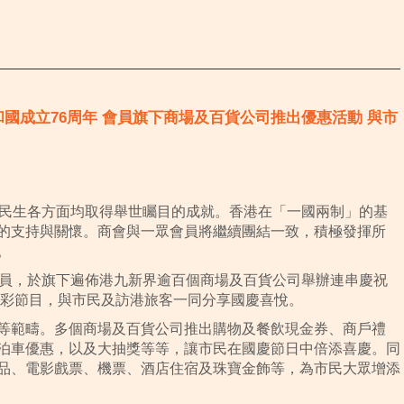
民共和國成立76周年 會員旗下商場及百貨公司推出優惠活動 與市
及民生各方面均取得舉世矚目的成就。香港在「一國兩制」的基
的支持與關懷。商會與一眾會員將繼續團結一致，積極發揮所
。
會員，於旗下遍佈港九新界逾百個商場及百貨公司舉辦連串慶祝
精彩節目，與市民及訪港旅客一同分享國慶喜悅。
等範疇。多個商場及百貨公司推出購物及餐飲現金券、商戶禮
泊車優惠，以及大抽獎等等，讓市民在國慶節日中倍添喜慶。同
品、電影戲票、機票、酒店住宿及珠寶金飾等，為市民大眾增添