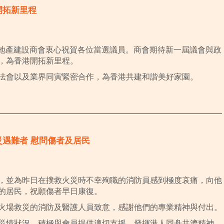
港開拓新里程
香港地產建設商會衷心祝賀各位當選議員。商會期待新一屆議會與政
，為香港開拓新里程。
法會以及業界同寅緊密合作，為香港共建和諧美好家園。
火災遇難者 慰問傷者及居民
，並為昨日在撲救火災時不幸殉職的消防員感到極度哀痛，向他
的居民，祝願傷者早日康復。
火場救災的消防及醫護人員致意，感謝他們的專業精神與付出。
災情狀況，積極與會員提供適切支援，發揮港人同舟共濟精神。