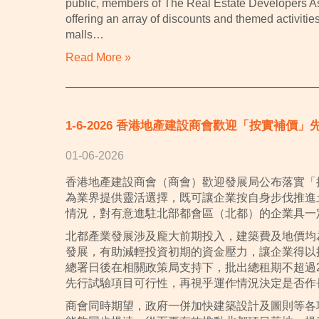
public, members of The Real Estate Developers A
offering an array of discounts and themed activiti
malls…
Read More »
1-6-2026 香港地產建設商會歡迎「按實補價
01-06-2026
香港地產建設商會（商會）歡迎發展局公布落實「
為業界提供靈活選擇，既可讓企業按自身步伐推進
情況，對有意進駐北部都會區（北都）的企業具一
北都產業發展涉及龐大前期投入，建築費及地價均
發展，有助減輕投資初期的資金壓力，讓企業得以
總署日後在相關政策局支持下，批出總租期不超過
先行試驗項目可行性，再視乎運作情況決定是否作
商會同時期望，政府⼀併加快建築設計及圖則等各