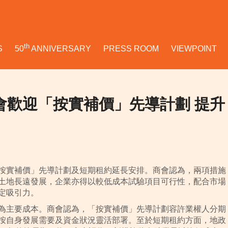
th
S
50
ANNIVERSARY
PRESS ROOM
VIEWPOINT
設商會歡迎「按實補價」先導計劃 提升
按實補價」先導計劃及短期租約延長安排。商會認為，兩項措施
土地長遠發展，企業亦得以較低成本試驗項目可行性，配合市場
定吸引力。
為主要成本。商會認為，「按實補價」先導計劃容許業權人分期
按自身發展需要及資金狀況靈活部署。至於短期租約方面，地政