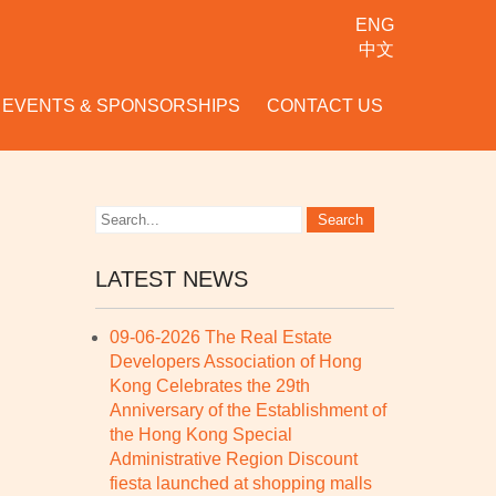
ENG
中文
EVENTS & SPONSORSHIPS
CONTACT US
LATEST NEWS
09-06-2026 The Real Estate
Developers Association of Hong
Kong Celebrates the 29th
Anniversary of the Establishment of
the Hong Kong Special
Administrative Region Discount
fiesta launched at shopping malls