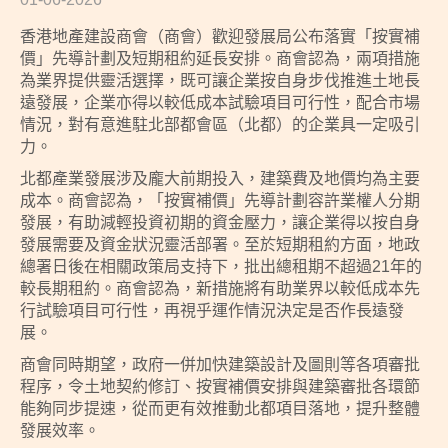
香港地產建設商會（商會）歡迎發展局公布落實「按實補
價」先導計劃及短期租約延長安排。商會認為，兩項措施
為業界提供靈活選擇，既可讓企業按自身步伐推進土地長
遠發展，企業亦得以較低成本試驗項目可行性，配合市場
情況，對有意進駐北部都會區（北都）的企業具一定吸引
力。
北都產業發展涉及龐大前期投入，建築費及地價均為主要
成本。商會認為，「按實補價」先導計劃容許業權人分期
發展，有助減輕投資初期的資金壓力，讓企業得以按自身
發展需要及資金狀況靈活部署。至於短期租約方面，地政
總署日後在相關政策局支持下，批出總租期不超過21年的
較長期租約。商會認為，新措施將有助業界以較低成本先
行試驗項目可行性，再視乎運作情況決定是否作長遠發
展。
商會同時期望，政府⼀併加快建築設計及圖則等各項審批
程序，令土地契約修訂、按實補價安排與建築審批各環節
能夠同步提速，從而更有效推動北都項目落地，提升整體
發展效率。