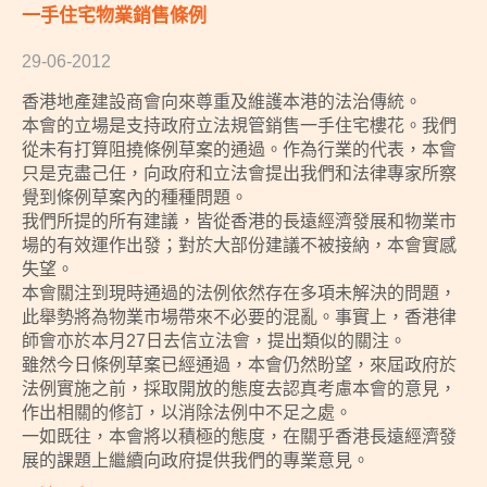
一手住宅物業銷售條例
29-06-2012
香港地產建設商會向來尊重及維護本港的法治傳統。
本會的立場是支持政府立法規管銷售一手住宅樓花。我們
從未有打算阻撓條例草案的通過。作為行業的代表，本會
只是克盡己任，向政府和立法會提出我們和法律專家所察
覺到條例草案內的種種問題。
我們所提的所有建議，皆從香港的長遠經濟發展和物業市
場的有效運作出發；對於大部份建議不被接納，本會實感
失望。
本會關注到現時通過的法例依然存在多項未解決的問題，
此舉勢將為物業市場帶來不必要的混亂。事實上，香港律
師會亦於本月27日去信立法會，提出類似的關注。
雖然今日條例草案已經通過，本會仍然盼望，來屆政府於
法例實施之前，採取開放的態度去認真考慮本會的意見，
作出相關的修訂，以消除法例中不足之處。
一如既往，本會將以積極的態度，在關乎香港長遠經濟發
展的課題上繼續向政府提供我們的專業意見。