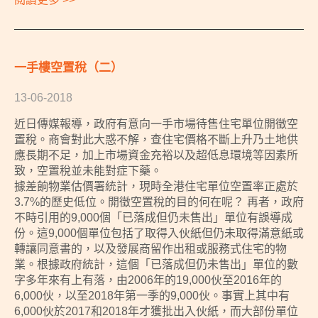
一手樓空置稅（二）
13-06-2018
近日傳媒報導，政府有意向一手市場待售住宅單位開徵空
置稅。商會對此大惑不解，查住宅價格不斷上升乃土地供
應長期不足，加上市場資金充裕以及超低息環境等因素所
致，空置稅並未能對症下藥。
據差餉物業估價署統計，現時全港住宅單位空置率正處於
3.7%的歷史低位。開徵空置稅的目的何在呢？ 再者，政府
不時引用的9,000個「已落成但仍未售出」單位有誤導成
份。這9,000個單位包括了取得入伙紙但仍未取得滿意紙或
轉讓同意書的，以及發展商留作出租或服務式住宅的物
業。根據政府統計，這個「已落成但仍未售出」單位的數
字多年來有上有落，由2006年的19,000伙至2016年的
6,000伙，以至2018年第一季的9,000伙。事實上其中有
6,000伙於2017和2018年才獲批出入伙紙，而大部份單位