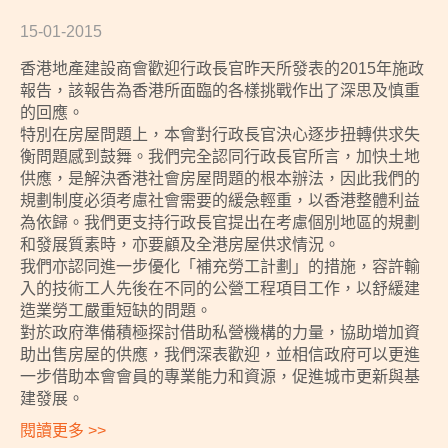
15-01-2015
香港地產建設商會歡迎行政長官昨天所發表的2015年施政
報告，該報告為香港所面臨的各樣挑戰作出了深思及慎重
的回應。
特別在房屋問題上，本會對行政長官決心逐步扭轉供求失
衡問題感到鼓舞。我們完全認同行政長官所言，加快土地
供應，是解決香港社會房屋問題的根本辦法，因此我們的
規劃制度必須考慮社會需要的緩急輕重，以香港整體利益
為依歸。我們更支持行政長官提出在考慮個別地區的規劃
和發展質素時，亦要顧及全港房屋供求情況。
我們亦認同進一步優化「補充勞工計劃」的措施，容許輸
入的技術工人先後在不同的公營工程項目工作，以舒緩建
造業勞工嚴重短缺的問題。
對於政府準備積極探討借助私營機構的力量，協助增加資
助出售房屋的供應，我們深表歡迎，並相信政府可以更進
一步借助本會會員的專業能力和資源，促進城市更新與基
建發展。
閱讀更多 >>