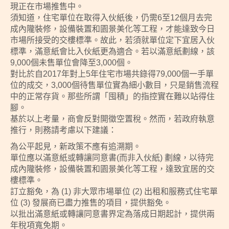
現正在市場推售中。
須知道，住宅單位在取得入伙紙後，仍需6至12個月去完
成內隴裝修，設備裝置和園景美化等工程，才能達致今日
市場所接受的交樓標準。故此，若須就單位定下宜居入伙
標準，滿意紙會比入伙紙更為適合。若以滿意紙劃線，該
9,000個未售單位會降至3,000個。
對比於自2017年對上5年住宅市場共錄得79,000個一手單
位的成交，3,000個待售單位實為細小數目，只是銷售流程
中的正常存貨。那些所謂「囤積」的指控實在難以站得住
腳。
基於以上考量，商會反對開徵空置稅。然而，若政府執意
推行，則務請考慮以下建議：
為公平起見，新政策不應有追溯期。
單位應以滿意紙或轉讓同意書(而非入伙紙) 劃線，以待完
成內隴裝修，設備裝置和園景美化等工程，達致宜居的交
樓標準。
訂立豁免，為 (1) 非大眾市場單位 (2) 出租和服務式住宅單
位 (3) 發展商已盡力推售的項目，提供豁免。
以批出滿意紙或轉讓同意書界定為落成日期起計，提供兩
年稅項寬免期。